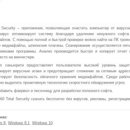
l Security – приложение, позволяющее очистить компьютер от вирусн
ивирус оптимизирует систему благодаря удалению ненужного софта
айлов. С помощью полной и быстрой проверки можно найти на ПК троян
 медиафайлы, шпионские плагины. Сканирование осуществляется пят
вижками программы. Анализ производится быстро и копирует отчет 
есто на винчестере.
ал секьюрити предоставляет пользователю высокий уровень защит
кирует вирусные атаки и предотвращает слежение за сетевым адрес
нтирует безопасность облачного хранения медиафайлов. Среди рабоч
но выделить проактивную технологию скоростного обнаружения угроз.
обавить фаервол и песочницу для разработки полезного софта.
 Total Security скачать бесплатно без вирусов, рекламы, регистрации
мах:
s 8
Windows 8.1
Windows 10