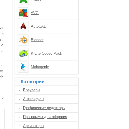
AVG
AutoCAD
ых
 и
ы,
Blender
ью
на
K-Lite Codec Pack
ы.
Mobogenie
ом
их
Категории
Браузеры
 и
Антивирусы
Графические редакторы
Программы для общения
Архиваторы