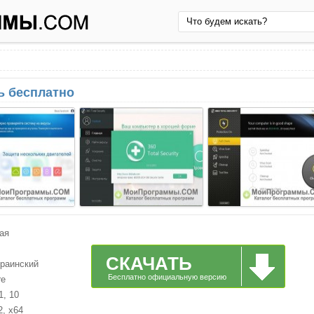
ть бесплатно
ая
СКАЧАТЬ
краинский
Бесплатно официальную версию
re
1, 10
2, x64