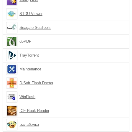
STDU Viewer
Seagate SeaTools
doPDF
TrayTorrent
Maintenance
D-Soft Flash Doctor
WinFlash
ICE Book Reader
Балаболка