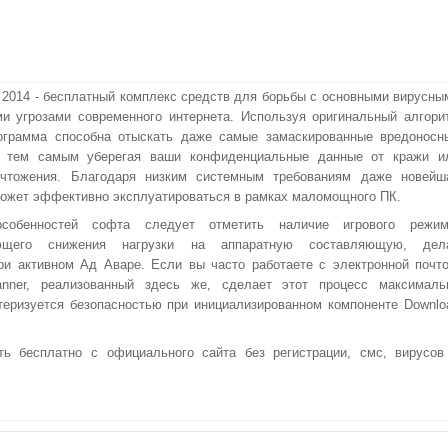
 2014 - бесплатный комплекс средств для борьбы с основными вирусны
и угрозами современного интернета. Используя оригинальный алгори
рограмма способна отыскать даже самые замаскированные вредоносн
, тем самым уберегая ваши конфиденциальные данные от кражи и
ичтожения. Благодаря низким системным требованиям даже новейш
ожет эффективно эксплуатироваться в рамках маломощного ПК.
собенностей софта следует отметить наличие игрового режим
ающего снижения нагрузки на аппаратную составляющую, дел
и активном Ад Аваре. Если вы часто работаете с электронной почто
anner, реализованный здесь же, сделает этот процесс максималь
еризуется безопасностью при инициализированном компоненте Downlo
ть бесплатно с официального сайта без регистрации, смс, вирусов