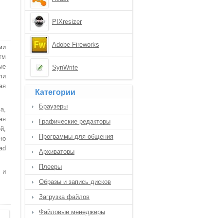
PIXresizer
Adobe Fireworks
ми
тм
ые
SynWrite
ли
ая
Категории
Браузеры
а,
ая
Графические редакторы
й,
Программы для общения
но
ad
Архиваторы
Плееры
 и
Образы и запись дисков
Загрузка файлов
Файловые менеджеры