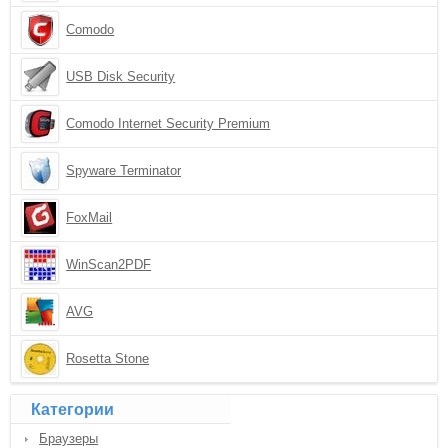
Comodo
USB Disk Security
Comodo Internet Security Premium
Spyware Terminator
FoxMail
WinScan2PDF
AVG
Rosetta Stone
Категории
Браузеры