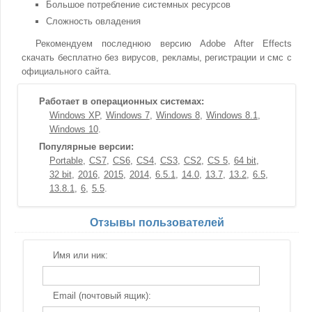
Большое потребление системных ресурсов
Сложность овладения
Рекомендуем последнюю версию Adobe After Effects
скачать бесплатно без вирусов, рекламы, регистрации и смс с
официального сайта.
Работает в операционных системах:
Windows XP
Windows 7
Windows 8
Windows 8.1
Windows 10
Популярные версии:
Portable
CS7
CS6
CS4
CS3
CS2
CS 5
64 bit
32 bit
2016
2015
2014
6.5.1
14.0
13.7
13.2
6.5
13.8.1
6
5.5
Отзывы пользователей
Имя или ник:
Email (почтовый ящик):