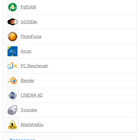
PdfSAM
InSSIDer
PhotoFunia
Arcon
PC Benchmark
Blender
CINEMA 4D
Syncplay
WashAndGo