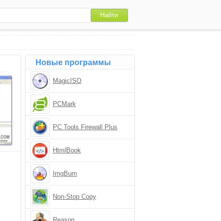
Новые программы
MagicISO
PCMark
PC Tools Firewall Plus
HtmlBook
ImgBurn
Non-Stop Copy
Reason