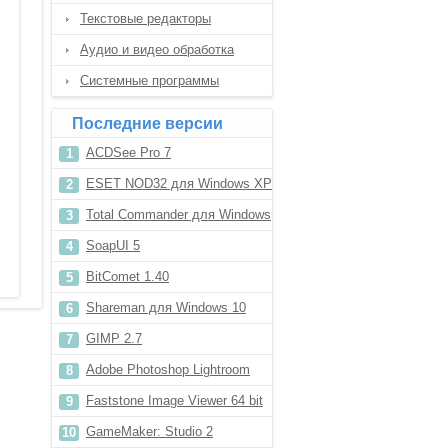
Текстовые редакторы
Аудио и видео обработка
Системные программы
Последние версии
ACDSee Pro 7
ESET NOD32 для Windows XP
Total Commander для Windows
7
SoapUI 5
BitComet 1.40
Shareman для Windows 10
GIMP 2.7
Adobe Photoshop Lightroom
для Windows 8
Faststone Image Viewer 64 bit
GameMaker: Studio 2