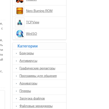
Nero Burning ROM
TCPView
е,
 с
WinISO
в,
ть
Категории
ли
Браузеры
те
ый
Антивирусы
Графические редакторы
с,
Программы для общения
Архиваторы
Плееры
Загрузка файлов
Файловые менеджеры