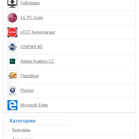
FullUpdate
LG PC Suite
eTXT Антиплагиат
CINEMA 4D
Adobe Audition CC
FlashBoot
Playlist
Microsoft Edge
Категории
Браузеры