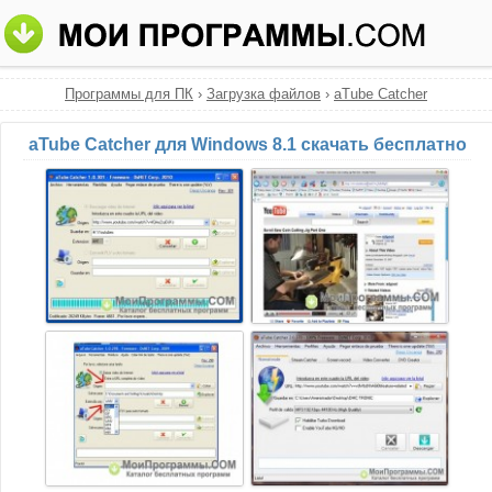
Программы для ПК
›
Загрузка файлов
›
aTube Catcher
aTube Catcher для Windows 8.1 скачать бесплатно