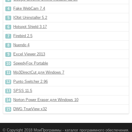
Fake WebCam 7.4
IObit Uninstaller 5.2
Hotspot Shield 3.17
Firebird 2.5
Nuendo 4
Excel Viewer 2013
SpeedyFox Portable
Mp3DirectCut для Windows 7
Punto Switcher 2.96
SPSS 11.5
Norton Power Eraser для Windows 10
DWG TrueView х32
© Copyright 2018 МоиПрограммы - каталог программного обеспечения.