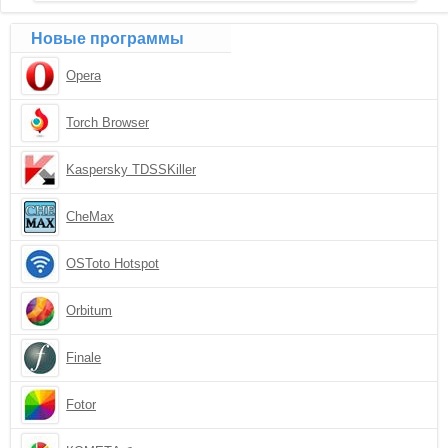
Новые программы
Opera
Torch Browser
Kaspersky TDSSKiller
CheMax
OSToto Hotspot
Orbitum
Finale
Fotor