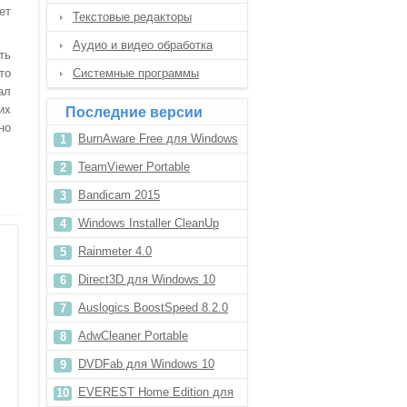
ет
Текстовые редакторы
Аудио и видео обработка
ть
то
Системные программы
ал
их
Последние версии
но
BurnAware Free для Windows
8.1
TeamViewer Portable
Bandicam 2015
Windows Installer CleanUp
Utility для Windows 8.1
Rainmeter 4.0
Direct3D для Windows 10
Auslogics BoostSpeed 8.2.0
AdwCleaner Portable
DVDFab для Windows 10
EVEREST Home Edition для