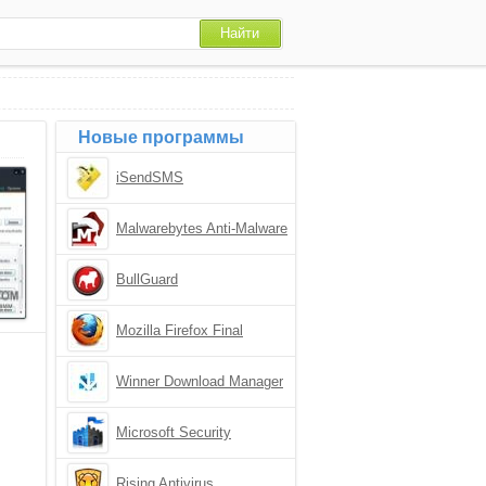
Новые программы
iSendSMS
Malwarebytes Anti-Malware
BullGuard
Mozilla Firefox Final
Winner Download Manager
Microsoft Security
Essentials
Rising Antivirus