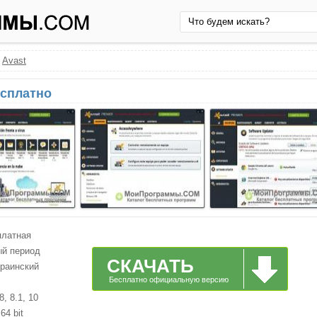
›
Avast
есплатно
платная
ый период
СКАЧАТЬ
краинский
Бесплатно официальную версию
, 8.1, 10
64 bit