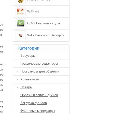
WTFast
СОЛО на клавиатуре
ет
те
х,
WiFi Password Decryptor
ля
Категории
ев
Браузеры
Графические редакторы
бы
ся
Программы для общения
то
Архиваторы
то
ль
Плееры
ых
Образы и запись дисков
ая
Загрузка файлов
ет
Файловые менеджеры
ли