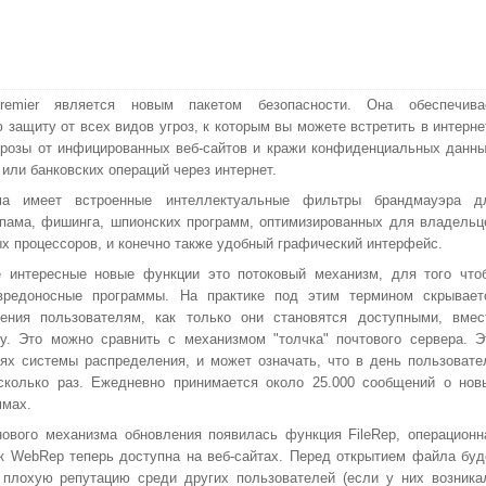
remier является новым пакетом безопасности. Она обеспечива
 защиту от всех видов угроз, к которым вы можете встретить в интерне
грозы от инфицированных веб-сайтов и кражи конфиденциальных данны
 или банковских операций через интернет.
ма имеет встроенные интеллектуальные фильтры брандмауэра д
пама, фишинга, шпионских программ, оптимизированных для владельц
х процессоров, и конечно также удобный графический интерфейс.
 интересные новые функции это потоковый механизм, для того что
вредоносные программы. На практике под этим термином скрывает
ения пользователям, как только они становятся доступными, вмес
у. Это можно сравнить с механизмом "толчка" почтового сервера. Э
ях системы распределения, и может означать, что в день пользовате
сколько раз. Ежедневно принимается около 25.000 сообщений о нов
ммах.
ового механизма обновления появилась функция FileRep, операционн
ак WebRep теперь доступна на веб-сайтах. Перед открытием файла буд
 плохую репутацию среди других пользователей (если у них возника