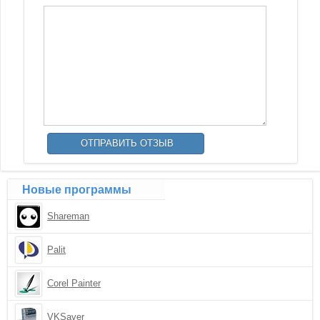
Новые программы
Shareman
Palit
Corel Painter
VKSaver