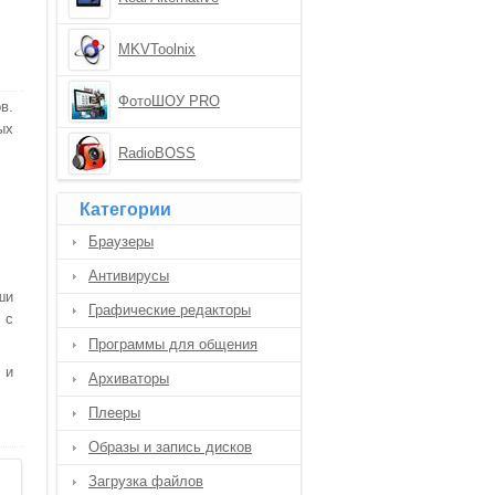
MKVToolnix
ФотоШОУ PRO
в.
ых
RadioBOSS
Категории
Браузеры
Антивирусы
ши
Графические редакторы
 с
Программы для общения
 и
Архиваторы
Плееры
Образы и запись дисков
Загрузка файлов