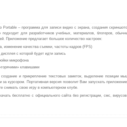
o Portable – программа для записи видео с экрана, создания скриншото
 подходит для разработчиков учебных, материалов, блогеров, обычн
ей. Приложение предлагает большое количество настроек:
а, изменение качества съемки, частоты кадров (FPS)
 дисплея с которой будет идти запись
ройки микрофона
«горячими» клавишами
 создание и прикрепление текстовых заметок, выделение позиции мы
и за курсором. Портативная версия позволит Вам запускать приложение
е снимать свою игру в компьютерном клубе.
качать бесплатно с официального сайта без регистрации, смс, вирусов