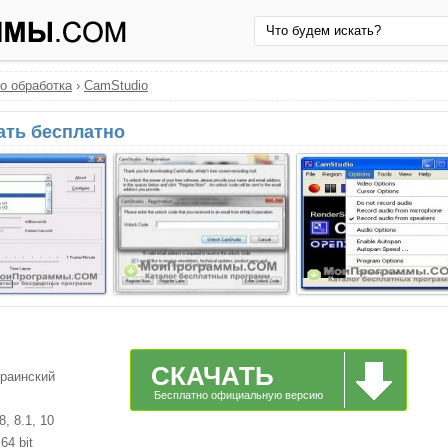
о обработка
›
CamStudio
чать бесплатно
СКАЧАТЬ
краинский
Бесплатно официальную версию
, 8.1, 10
64 bit