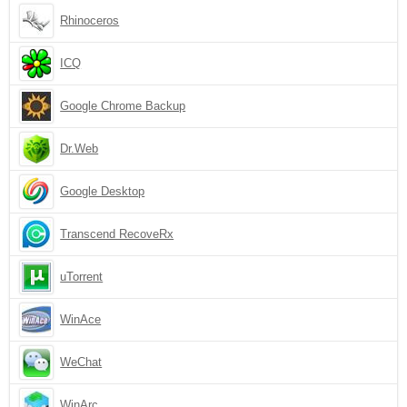
Rhinoceros
ICQ
Google Chrome Backup
Dr.Web
Google Desktop
Transcend RecoveRx
uTorrent
WinAce
WeChat
WinArc