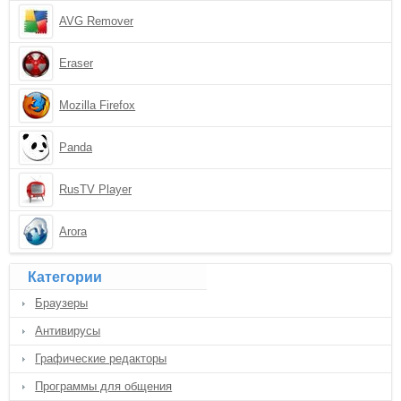
AVG Remover
Eraser
Mozilla Firefox
Panda
RusTV Player
Arora
Категории
Браузеры
Антивирусы
Графические редакторы
Программы для общения