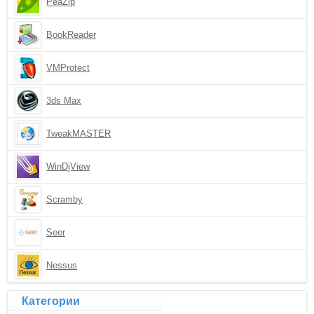
PeaZip
BookReader
VMProtect
3ds Max
TweakMASTER
WinDjView
Scramby
Seer
Nessus
Категории