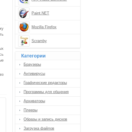
Paint.NET
Mozilla Firefox
ку
ть
Scramby
ых
сь
Категории
ые
Браузеры
Антивирусы
ез
Графические редакторы
Программы для общения
Архиваторы
Плееры
Образы и запись дисков
Загрузка файлов