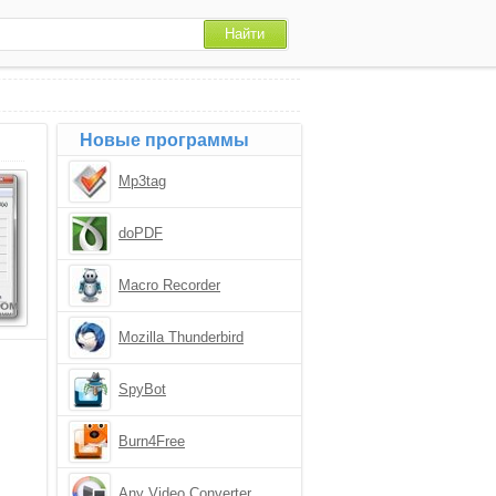
Новые программы
Mp3tag
doPDF
Macro Recorder
Mozilla Thunderbird
SpyBot
Burn4Free
Any Video Converter