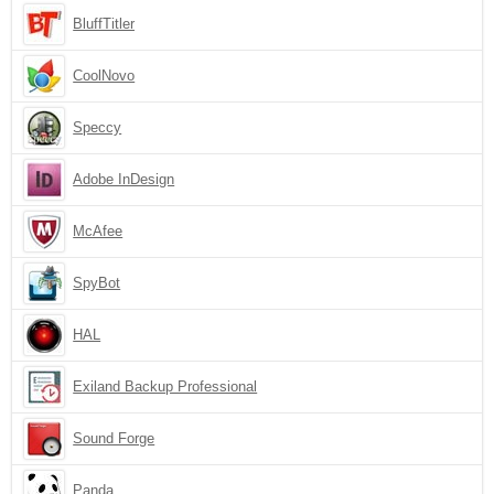
BluffTitler
CoolNovo
Speccy
Adobe InDesign
McAfee
SpyBot
HAL
Exiland Backup Professional
Sound Forge
Panda