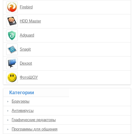
Firebird
HDD Master
Adguard
Snagit
Dexpot
ФотоШОУ
Категории
Браузеры
Антивирусы
Графические редакторы
Программы для общения