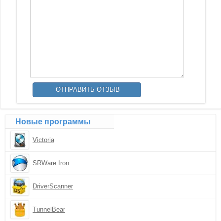
Новые программы
Victoria
SRWare Iron
DriverScanner
TunnelBear