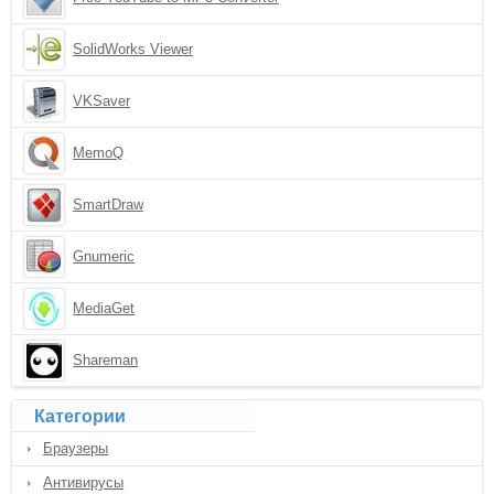
SolidWorks Viewer
VKSaver
MemoQ
SmartDraw
Gnumeric
MediaGet
Shareman
Категории
Браузеры
Антивирусы