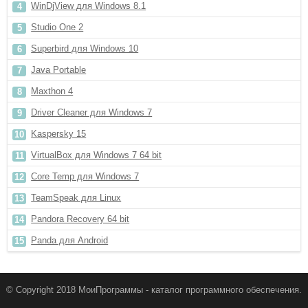
WinDjView для Windows 8.1
Studio One 2
Superbird для Windows 10
Java Portable
Maxthon 4
Driver Cleaner для Windows 7
Kaspersky 15
VirtualBox для Windows 7 64 bit
Core Temp для Windows 7
TeamSpeak для Linux
Pandora Recovery 64 bit
Panda для Android
© Copyright 2018 МоиПрограммы - каталог программного обеспечения.