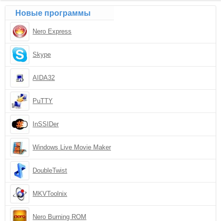
Новые программы
Nero Express
Skype
AIDA32
PuTTY
InSSIDer
Windows Live Movie Maker
DoubleTwist
MKVToolnix
Nero Burning ROM