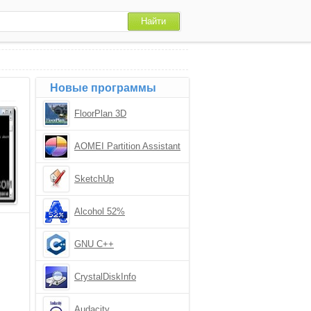
Новые программы
FloorPlan 3D
AOMEI Partition Assistant
SketchUp
Alcohol 52%
GNU C++
CrystalDiskInfo
Audacity