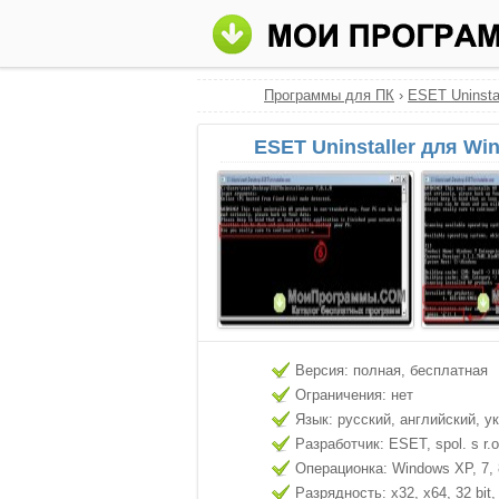
Программы для ПК
›
ESET Uninstal
ESET Uninstaller для Wi
Версия: полная, бесплатная
Ограничения: нет
Язык: русский, английский, у
Разработчик: ESET, spol. s r.o
Операционка: Windows XP, 7, 8
Разрядность: x32, x64, 32 bit, 