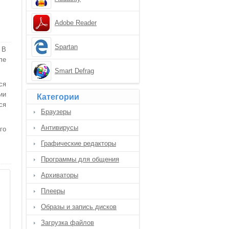
Adobe Reader
Spartan
 В
ле
Smart Defrag
ся
ии
Категории
ся
Браузеры
Антивирусы
го
Графические редакторы
Программы для общения
Архиваторы
Плееры
Образы и запись дисков
Загрузка файлов