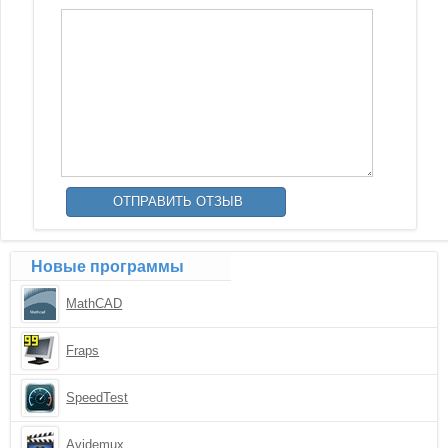
Новые программы
MathCAD
Fraps
SpeedTest
Avidemux