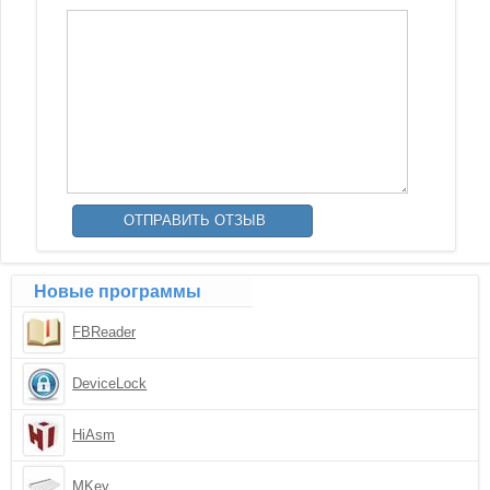
Новые программы
FBReader
DeviceLock
HiAsm
MKey