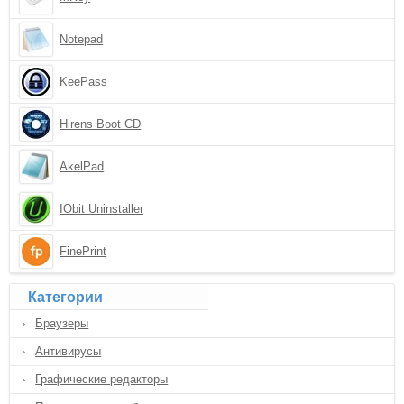
Notepad
KeePass
Hirens Boot CD
AkelPad
IObit Uninstaller
FinePrint
Категории
Браузеры
Антивирусы
Графические редакторы