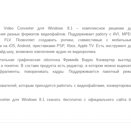
e Video Converter для Windows 8.1 – комплексное решение д
ния разных форматов видеофайлов. Поддерживает работу с AVI, MPE
 FLV. Позволяет создавать ролики, совместимые с мобильны
и на iOS, Android, приставками PSP, Xbox, Apple TV. Есть инструмент д
айд-шоу, возможно извлечение аудио из видеоролика.
ательная графическая оболочка Фримейк Видео Конвертер выгляд
и понятно. В составе продукта есть редактор, в котором можно вырезат
фрагменты, поворачивать кадры. Поддерживается пакетный реж
ователей, которым приходится работать с видеофайлами, конвертирова
verter для Windows 8.1 скачать бесплатно с официального сайта б