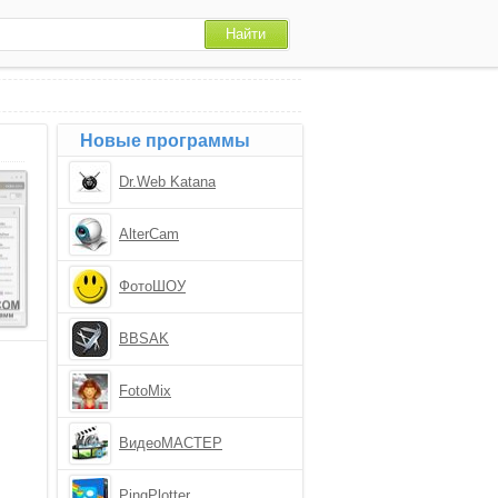
Новые программы
Dr.Web Katana
AlterCam
ФотоШОУ
BBSAK
FotoMix
ВидеоМАСТЕР
PingPlotter