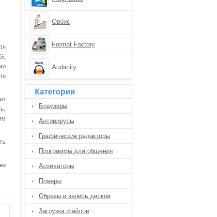
Орбис
Format Factory
ля
G,
ми
Audacity
ля
Категории
ит
Браузеры
ь,
им
Антивирусы
Графические редакторы
ть
Программы для общения
ез
Архиваторы
Плееры
Образы и запись дисков
Загрузка файлов