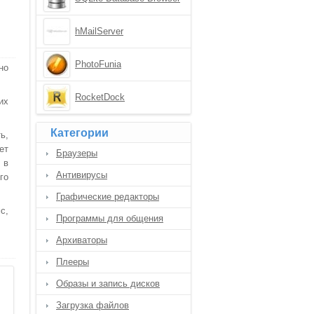
hMailServer
PhotoFunia
но
RocketDock
их
Категории
ь,
ет
Браузеры
 в
Антивирусы
го
Графические редакторы
с,
Программы для общения
Архиваторы
Плееры
Образы и запись дисков
Загрузка файлов