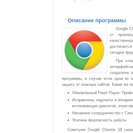
Описание программы
Google C
от произв
качественну
достигается
сегодня бра
При это
интерфейсо
создатели, 
программы, в случае если одна из з
защиту от опасных сайтов. Какие же и
Обновленный Flash Player. Проб
Исправлены недочеты в аппарат
всплывающих диалогов, отрисов
Налажено сотрудничество с Can
Усилена безопасность работы
Советуем Google Chrome 18 скача