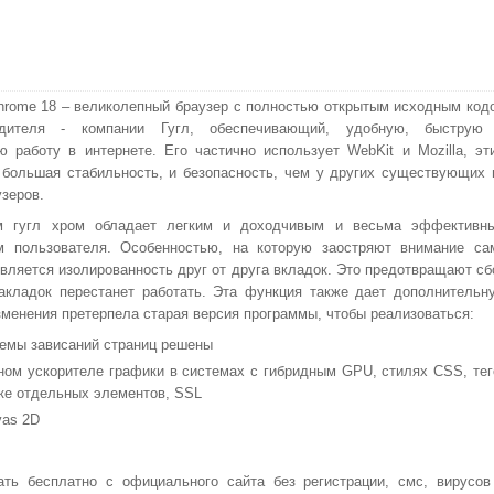
hrome 18 – великолепный браузер с полностью открытым исходным код
одителя - компании Гугл, обеспечивающий, удобную, быструю
ю работу в интернете. Его частично использует WebKit и Mozilla, эт
 большая стабильность, и безопасность, чем у других существующих 
узеров.
м гугл хром обладает легким и доходчивым и весьма эффективн
м пользователя. Особенностью, на которую заостряют внимание са
является изолированность друг от друга вкладок. Это предотвращают сб
акладок перестанет работать. Эта функция также дает дополнительн
зменения претерпела старая версия программы, чтобы реализоваться:
лемы зависаний страниц решены
ном ускорителе графики в системах с гибридным GPU, стилях CSS, тег
ке отдельных элементов, SSL
vas 2D
ть бесплатно с официального сайта без регистрации, смс, вирусов