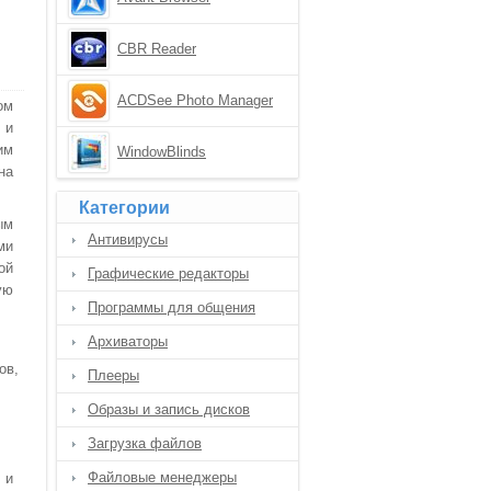
CBR Reader
ACDSee Photo Manager
ом
 и
им
WindowBlinds
на
Категории
ым
Антивирусы
ми
ой
Графические редакторы
ую
Программы для общения
Архиваторы
ов,
Плееры
Образы и запись дисков
Загрузка файлов
Файловые менеджеры
 и