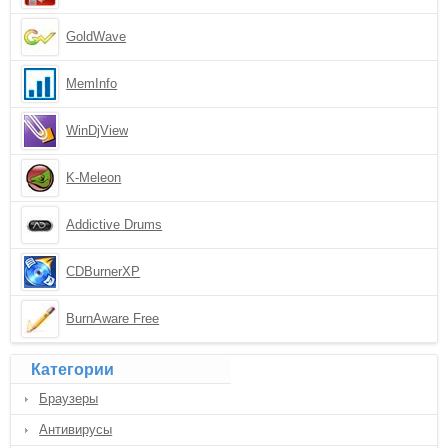
GoldWave
MemInfo
WinDjView
K-Meleon
Addictive Drums
CDBurnerXP
BurnAware Free
Категории
Браузеры
Антивирусы