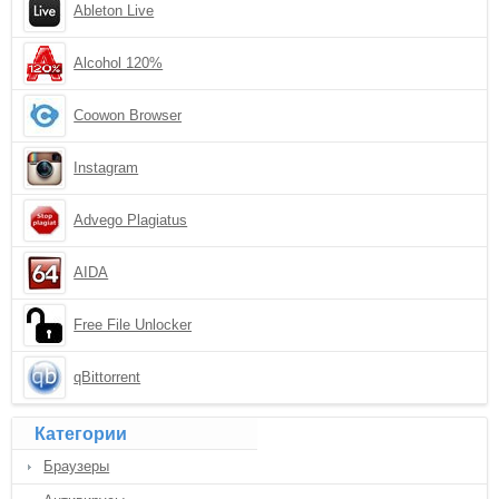
Ableton Live
Alcohol 120%
Coowon Browser
Instagram
Advego Plagiatus
AIDA
Free File Unlocker
qBittorrent
Категории
Браузеры