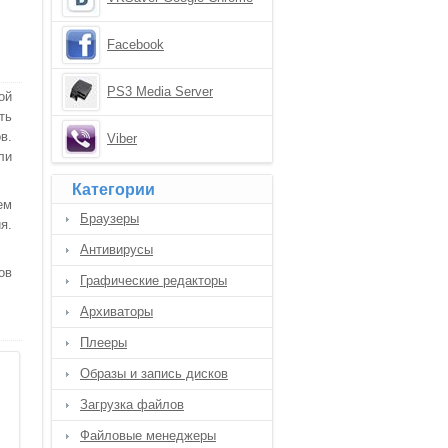
Facebook
PS3 Media Server
ой
ть
в.
Viber
ли
Категории
ем
Браузеры
я.
Антивирусы
ов
Графические редакторы
Архиваторы
Плееры
Образы и запись дисков
Загрузка файлов
Файловые менеджеры