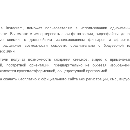
ма Instagram, поможет пользователям в использовании одноименн
сети. Вы сможете импортировать свои фотографии, видеофайлы, дела
ые снимки, с дальнейшим использованием фильтров и эффекто
 расширяет возможности соц.сети, сравнительно с браузерной и
ерсиями.
атели получат возможность создания снимков, видео с применени
й, портретной ориентации, предварительно не обрезая изображени
является кроссплатформенной, общедоступной программой.
 скачать бесплатно с официального сайта без регистрации, смс, вирус