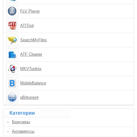
FLV Player
ATITool
SearchMyFiles
ATF Cleaner
MKVToolnix
MobileBalance
qBittorrent
Категории
Браузеры
Антивирусы