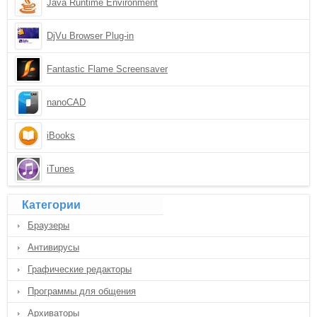
Java Runtime Environment
DjVu Browser Plug-in
Fantastic Flame Screensaver
nanoCAD
iBooks
iTunes
Категории
Браузеры
Антивирусы
Графические редакторы
Программы для общения
Архиваторы