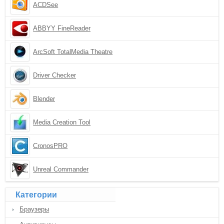
ACDSee
ABBYY FineReader
ArcSoft TotalMedia Theatre
Driver Checker
Blender
Media Creation Tool
CronosPRO
Unreal Commander
Категории
Браузеры