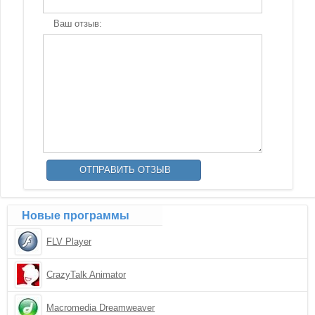
Ваш отзыв:
Новые программы
FLV Player
CrazyTalk Animator
Macromedia Dreamweaver