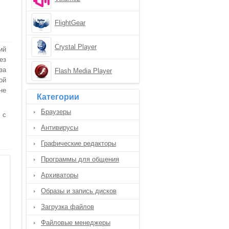
FlightGear
Crystal Player
ий
ез
за
Flash Media Player
ой
не
Категории
Браузеры
 с
Антивирусы
Графические редакторы
Программы для общения
Архиваторы
Образы и запись дисков
Загрузка файлов
Файловые менеджеры