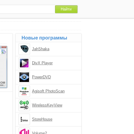
Новые программы
JahShaka
DivX Player
PowerDVD
Agisoft PhotoScan
WirelessKeyView
StoreHouse
Volume2