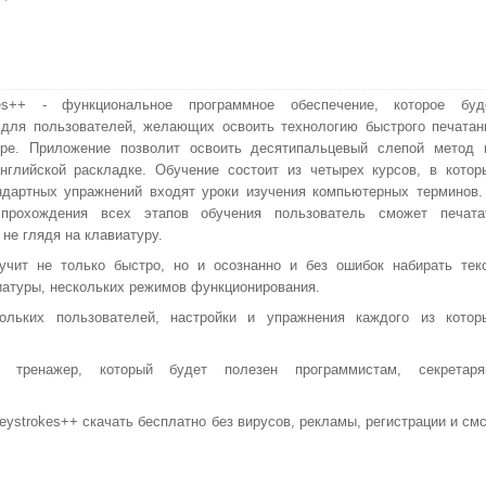
kes++ - функциональное программное обеспечение, которое буд
для пользователей, желающих освоить технологию быстрого печатан
уре. Приложение позволит освоить десятипальцевый слепой метод 
нглийской раскладке. Обучение состоит из четырех курсов, в котор
дартных упражнений входят уроки изучения компьютерных терминов.
 прохождения всех этапов обучения пользователь сможет печата
 не глядя на клавиатуру.
учит не только быстро, но и осознанно и без ошибок набирать текс
иатуры, нескольких режимов функционирования.
ольких пользователей, настройки и упражнения каждого из котор
 тренажер, который будет полезен программистам, секретаря
strokes++ скачать бесплатно без вирусов, рекламы, регистрации и смс