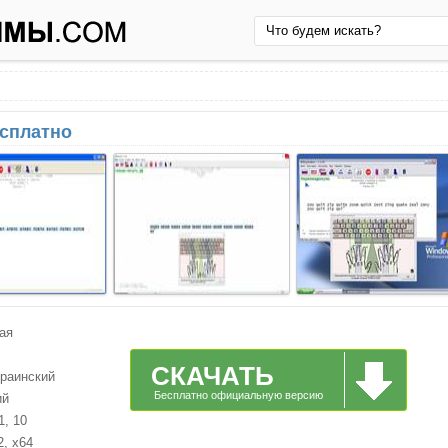
есплатно
ая
СКАЧАТЬ
краинский
Бесплатно официальную версию
ий
1, 10
2, x64