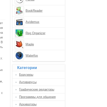
BookReader
Avidemux
ет
ия
на
Reg Organizer
ые
 В
Maple
ть
Waterfox
т.
Категории
ых
Браузеры
м,
Антивирусы
Графические редакторы
 с
Программы для общения
Архиваторы