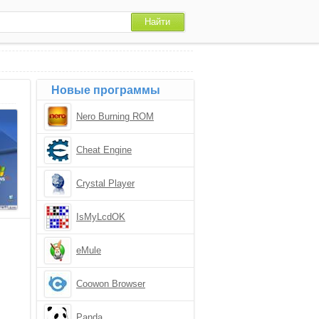
Новые программы
Nero Burning ROM
Cheat Engine
Crystal Player
IsMyLcdOK
eMule
Coowon Browser
Panda