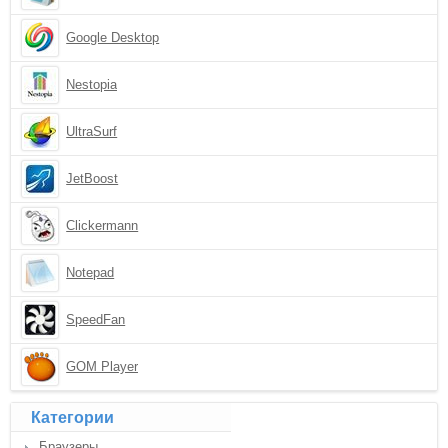
Google Desktop
Nestopia
UltraSurf
JetBoost
Clickermann
Notepad
SpeedFan
GOM Player
Категории
Браузеры