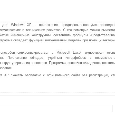
 для Windows XP – приложение, предназначенное для проведен
ематических и технических расчетов. С его помощью можно вычисли
чатые инженерные конструкции, составлять формулы и подготавлива
ограмма обладает функцией визуализации моделей при помощи векторн
пособен синхронизироваться с Microsoft Excel, импортируя готов
ист. Приложение обладает удобным интерфейсом с возможност
о структурирования процессов. Программа способна объединять несколь
рования.
 XP скачать бесплатно с официального сайта без регистрации, см