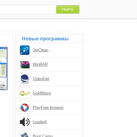
Новые программы
JetClean
WinRAR
VideoGet
GoldWave
PlayFree browser
LouderIt
Boot Camp