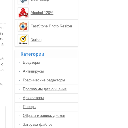
Alcohol 120%
FastStone Photo Resizer
ия
ть
ть
Norton
ой
Категории
ый
Браузеры
ью
ко
Антивирусы
Графические редакторы
с,
Программы для общения
Архиваторы
Плееры
Образы и запись дисков
Загрузка файлов