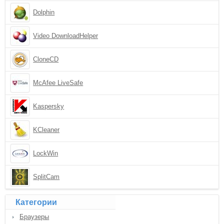
Dolphin
Video DownloadHelper
CloneCD
McAfee LiveSafe
Kaspersky
KCleaner
LockWin
SplitCam
Категории
Браузеры