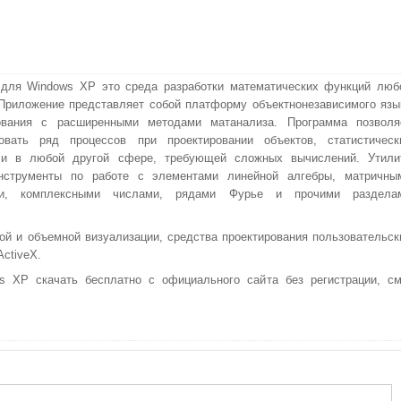
для Windows XP это среда разработки математических функций люб
Приложение представляет собой платформу объектнонезависимого язы
ования с расширенными методами матанализа. Программа позволя
ровать ряд процессов при проектировании объектов, статистическ
ли в любой другой сфере, требующей сложных вычислений. Утили
нструменты по работе с элементами линейной алгебры, матричны
ми, комплексными числами, рядами Фурье и прочими раздела
й и объемной визуализации, средства проектирования пользовательск
ctiveX.
XP скачать бесплатно с официального сайта без регистрации, см