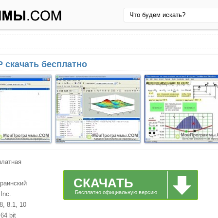
 скачать бесплатно
платная
СКАЧАТЬ
краинский
Бесплатно официальную версию
Inc.
, 8.1, 10
64 bit