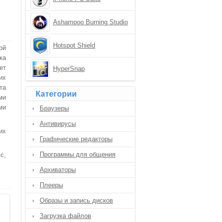
Ashampoo Burning Studio
Hotspot Shield
ой
ка
ет
HyperSnap
их
та
Категории
ми
ми
Браузеры
Антивирусы
их
Графические редакторы
Программы для общения
с,
Архиваторы
Плееры
Образы и запись дисков
Загрузка файлов