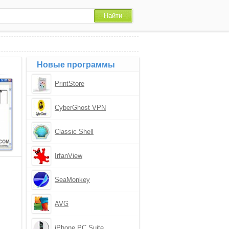
Новые программы
PrintStore
CyberGhost VPN
Classic Shell
IrfanView
SeaMonkey
AVG
iPhone PC Suite