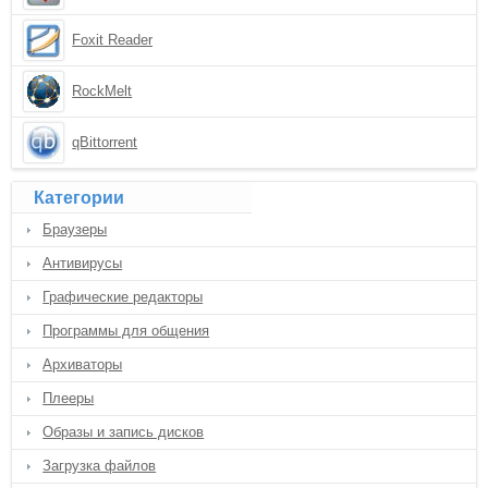
Foxit Reader
RockMelt
qBittorrent
Категории
Браузеры
Антивирусы
Графические редакторы
Программы для общения
Архиваторы
Плееры
Образы и запись дисков
Загрузка файлов