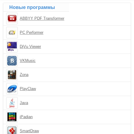
Новые программы
ABBYY PDF Transformer
PC Performer
DjVu Viewer
VKMusic
Zona
PlayClaw
Java
iPadian
SmartDraw