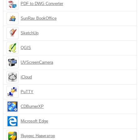
PDF to DWG Converter
SunRav BookOffice
SketchUp
QGIS
UVScreenCamera
iCloud
PuTTY
CDBurnerXP
Microsoft Edge
Яндекс Навигатор