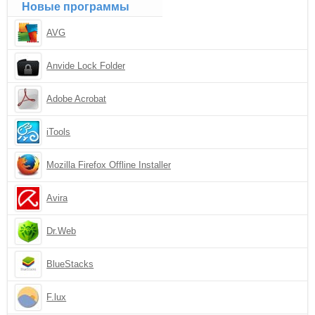
Новые программы
AVG
Anvide Lock Folder
Adobe Acrobat
iTools
Mozilla Firefox Offline Installer
Avira
Dr.Web
BlueStacks
F.lux