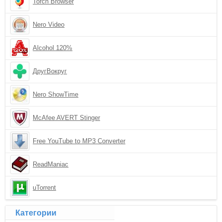
Torch Browser
Nero Video
Alcohol 120%
ДругВокруг
Nero ShowTime
McAfee AVERT Stinger
Free YouTube to MP3 Converter
ReadManiac
uTorrent
Категории