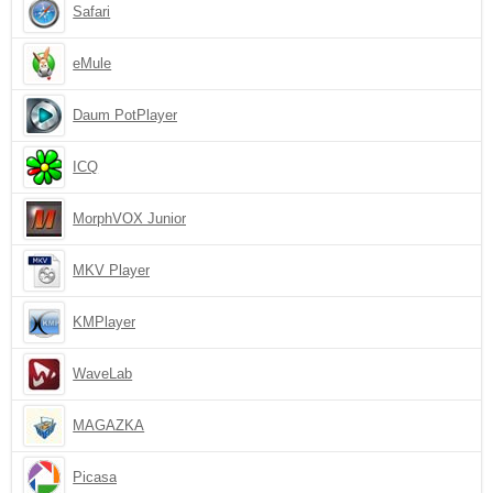
Safari
eMule
Daum PotPlayer
ICQ
MorphVOX Junior
MKV Player
KMPlayer
WaveLab
MAGAZKA
Picasa