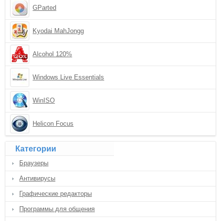
GParted
Kyodai MahJongg
Alcohol 120%
Windows Live Essentials
WinISO
Helicon Focus
Категории
Браузеры
Антивирусы
Графические редакторы
Программы для общения