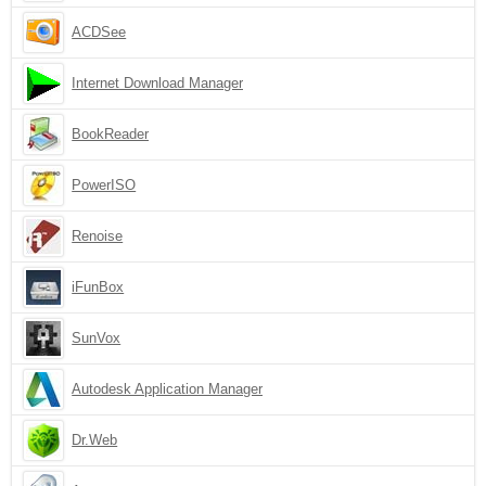
ACDSee
Internet Download Manager
BookReader
PowerISO
Renoise
iFunBox
SunVox
Autodesk Application Manager
Dr.Web