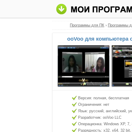
Программы для ПК
›
Программы д
ooVoo для компьютера 
Версия: полная, бесплатная
Ограничения: нет
Язык: русский, английский, у
Разработчик: ooVoo LLC
Операционка: Windows XP, 7, 8
Разрядность: x32, x64, 32 bit, 