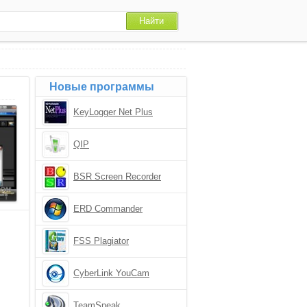
Новые программы
KeyLogger Net Plus
QIP
BSR Screen Recorder
ERD Commander
FSS Plagiator
CyberLink YouCam
TeamSpeak