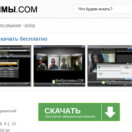
ля общения
›
ooVoo
скачать бесплатно
СКАЧАТЬ
краинский
Бесплатно официальную версию
, 8.1, 10
64 bit