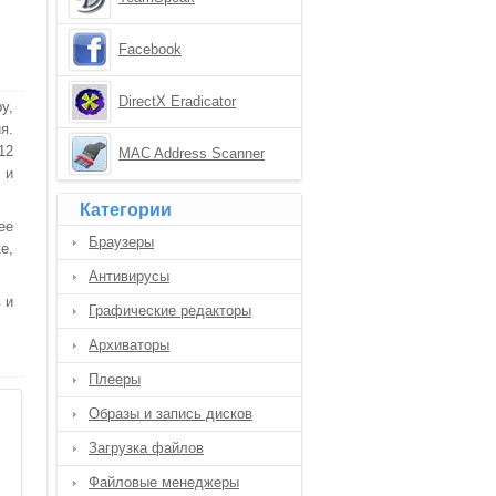
Facebook
DirectX Eradicator
у,
я.
12
MAC Address Scanner
 и
Категории
ее
Браузеры
е,
Антивирусы
 и
Графические редакторы
Архиваторы
Плееры
Образы и запись дисков
Загрузка файлов
Файловые менеджеры